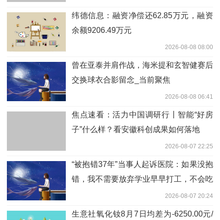
纬德信息：融资净偿还62.85万元，融资
余额9206.49万元
2026-08-08 08:00
曾在亚泰并肩作战，海米提和玄智健赛后
交换球衣合影留念_当前聚焦
2026-08-08 06:41
焦点速看：活力中国调研行丨智能“好房
子”什么样？看安徽科创成果如何落地
2026-08-07 22:25
“被抱错37年”当事人起诉医院：如果没抱
错，我不需要放弃学业早早打工，不会吃
那么多苦
2026-08-07 20:24
生意社氧化钕8月7日均差为-6250.00元/